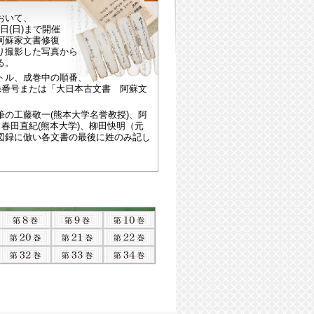
おいて、
2日(日)まで開催
阿蘇家文書修復
り撮影した写真から
る。
トル、成巻中の順番、
録番号または「大日本古文書 阿蘇文
の工藤敬一(熊本大学名誉教授)、阿
・春田直紀(熊本大学)、柳田快明（元
図録に倣い各文書の最後に姓のみ記し