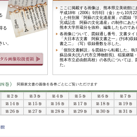
ここに掲載する画像は、熊本県立美術館に
平成18年（2006）9月8日（金）から10月2
る
した特別展「阿蘇の文化遺産展」の図録『
完成記念 阿蘇の文化遺産』の制作にあた
熊本大学所蔵分を抜粋、編集したものであ
得る
各画像について、図録通し番号、文書タイ
「大日本古文書 阿蘇文書之一」(刊本)収
さい。
書之二」（写）収録冊数を示した。
「個別文書解説」を図録から転載した。執筆
蘇品保夫(元八代市立博物館長)、稲葉継陽
熊本市立必由館高校）の各氏については、
た。
書館