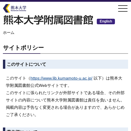
メ
togg
イ
navi
ン
コ
ン
English
テ
ン
ツ
パ
ホーム
ン
に
く
移
ず
動
サイトポリシー
このサイトについて
このサイト（
https://www.lib.kumamoto-u.ac.jp/
以下）は熊本大
学附属図書館公式Webサイトです。
このサイトに張られたリンクが外部サイトである場合、その外部
サイトの内容について熊本大学附属図書館は責任を負いません。
掲載内容は予告なく変更される場合がありますので、あらかじめ
ご了承ください。