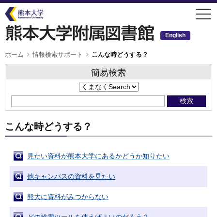
メ
togg
イ
navi
ン
コ
ン
English
テ
ン
ツ
パ
ホーム
情報検索サポート
こんな時どうする？
ン
に
く
移
ず
簡易検索
動
こんな時どうする？
見たい資料が熊本大学にあるかどうか知りたい
他キャンパスの資料を見たい
熊大に資料がみつからない