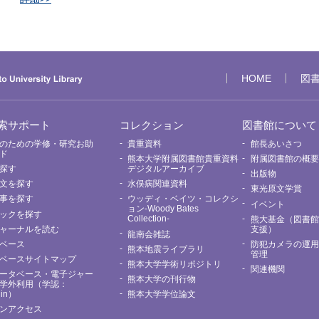
HOME
図
索サポート
コレクション
図書館について
のための学修・研究お助
貴重資料
館長あいさつ
ド
熊本大学附属図書館貴重資料
附属図書館の概
探す
デジタルアーカイブ
出版物
文を探す
水俣病関連資料
東光原文学賞
事を探す
ウッディ・ベイツ・コレクシ
イベント
ョン-Woody Bates
ックを探す
Collection-
熊大基金（図書
ャーナルを読む
支援）
龍南会雑誌
ベース
防犯カメラの運
熊本地震ライブラリ
管理
ベースサイトマップ
熊本大学学術リポジトリ
関連機関
ータベース・電子ジャー
熊本大学の刊行物
学外利用（学認：
Nin）
熊本大学学位論文
ンアクセス