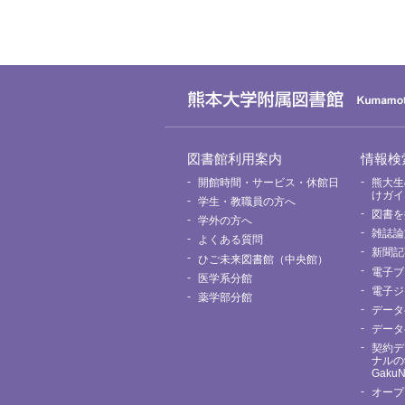
グ
図書館利用案内
情報検
ロ
ー
開館時間・サービス・休館日
熊大生
バ
けガイ
学生・教職員の方へ
ル
図書を
メ
学外の方へ
ニ
雑誌論
よくある質問
ュ
新聞記
ー
ひご未来図書館（中央館）
電子ブ
医学系分館
電子ジ
薬学部分館
データ
データ
契約デ
ナルの
Gaku
オープ