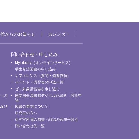
書館からのお知らせ
カレンダー
問い合わせ・申し込み
MyLibrary（オンラインサービス）
要
学生希望図書の申し込み
レファレンス（質問・調査依頼）
イベント・講習会の申込一覧
ゼミ対象講習会を申し込む
館への
国立国会図書館デジタル化資料 閲覧申
込
用及び
図書の寄贈について
研究室の方へ
研究室所蔵の図書・雑誌の返却手続き
問い合わせ先一覧