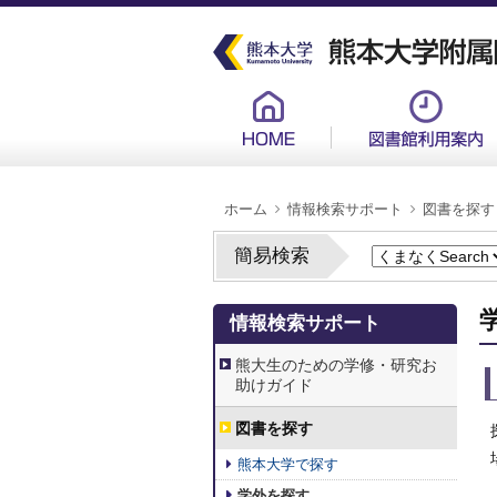
メ
イ
ン
コ
ン
グ
テ
ロ
ン
ー
ツ
バ
に
ル
移
メ
動
ニ
ュ
パ
ー
ホーム
情報検索サポート
図書を探す
ン
新
く
ず
簡易検索
3.
情報検索サポート
情
報
検
熊大生のための学修・研究お
索
助けガイド
サ
ポ
ー
図書を探す
ト
熊本大学で探す
学外を探す