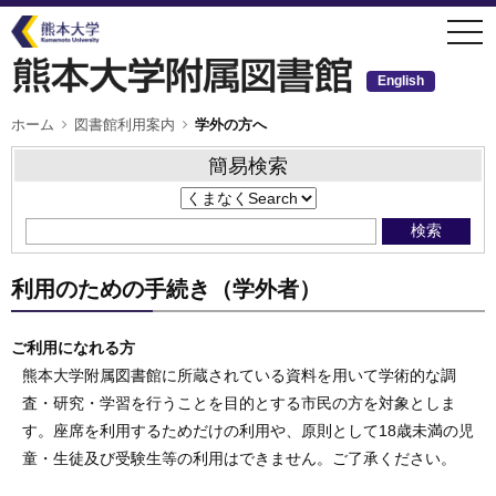
メ
togg
イ
navi
ン
コ
ン
English
テ
ン
ツ
パ
ホーム
図書館利用案内
学外の方へ
ン
に
く
移
ず
簡易検索
動
利用のための手続き（学外者）
ご利用になれる方
熊本大学附属図書館に所蔵されている資料を用いて学術的な調
査・研究・学習を行うことを目的とする市民の方を対象としま
す。座席を利用するためだけの利用や、原則として18歳未満の児
童・生徒及び受験生等の利用はできません。ご了承ください。