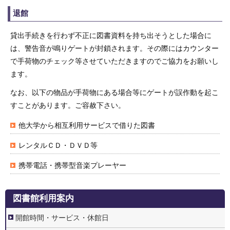
退館
貸出手続きを行わず不正に図書資料を持ち出そうとした場合に
は、警告音が鳴りゲートが封鎖されます。その際にはカウンター
で手荷物のチェック等させていただきますのでご協力をお願いし
ます。
なお、以下の物品が手荷物にある場合等にゲートが誤作動を起こ
すことがあります。ご容赦下さい。
他大学から相互利用サービスで借りた図書
レンタルＣＤ・ＤＶＤ等
携帯電話・携帯型音楽プレーヤー
2.
図書館利用案内
図
書
館
開館時間・サービス・休館日
利
用