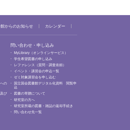
書館からのお知らせ
カレンダー
問い合わせ・申し込み
MyLibrary（オンラインサービス）
要
学生希望図書の申し込み
レファレンス（質問・調査依頼）
イベント・講習会の申込一覧
ゼミ対象講習会を申し込む
館への
国立国会図書館デジタル化資料 閲覧申
込
用及び
図書の寄贈について
研究室の方へ
研究室所蔵の図書・雑誌の返却手続き
問い合わせ先一覧