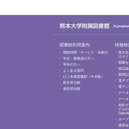
グ
図書館利用案内
情報検
ロ
ー
開館時間・サービス・休館日
熊大生
バ
けガイ
学生・教職員の方へ
ル
図書を
メ
学外の方へ
ニ
雑誌論
よくある質問
ュ
新聞記
ー
ひご未来図書館（中央館）
電子ブ
医学系分館
電子ジ
薬学部分館
データ
データ
契約デ
ナルの
Gaku
オープ
講習会