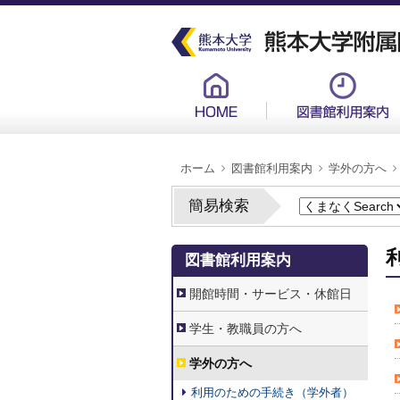
メ
イ
ン
コ
ン
グ
テ
ロ
ン
ー
ツ
バ
に
ル
移
メ
動
ニ
ュ
パ
ー
ホーム
図書館利用案内
学外の方へ
ン
新
く
ず
簡易検索
2.
図書館利用案内
図
書
館
開館時間・サービス・休館日
利
用
案
学生・教職員の方へ
内
学外の方へ
利用のための手続き（学外者）