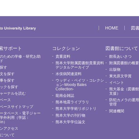
HOME
図
索サポート
コレクション
図書館について
のための学修・研究お助
貴重資料
館長あいさつ
ド
熊本大学附属図書館貴重資料
附属図書館の概
探す
デジタルアーカイブ
出版物
文を探す
水俣病関連資料
東光原文学賞
事を探す
ウッディ・ベイツ・コレクシ
イベント
ョン-Woody Bates
ックを探す
Collection-
熊大基金（図書
ャーナルを読む
支援）
龍南会雑誌
ベース
防犯カメラの運
熊本地震ライブラリ
管理
ベースサイトマップ
熊本大学学術リポジトリ
関連機関
ータベース・電子ジャー
熊本大学の刊行物
学外利用（学認：
Nin）
熊本大学学位論文
ンアクセス
について