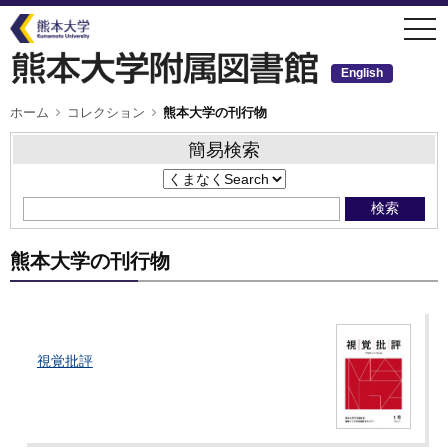
メ
togg
イ
navi
ン
コ
ン
English
テ
ン
ツ
パ
ホーム
コレクション
熊本大学の刊行物
ン
に
く
移
ず
簡易検索
動
熊本大学の刊行物
視覚批評