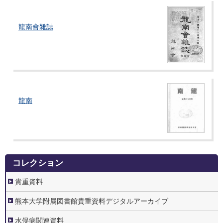
龍南會雜誌
龍南
4.
コレクション
コ
レ
ク
貴重資料
シ
ョ
ン
熊本大学附属図書館貴重資料デジタルアーカイブ
水俣病関連資料