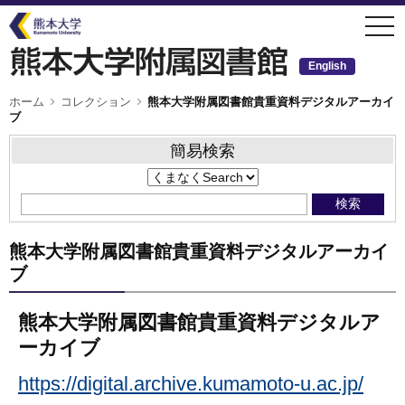
メ
togg
イ
navi
ン
コ
ン
English
テ
ン
ツ
パ
ホーム
コレクション
熊本大学附属図書館貴重資料デジタルアーカイ
ン
に
ブ
く
移
ず
動
簡易検索
熊本大学附属図書館貴重資料デジタルアーカイ
ブ
熊本大学附属図書館貴重資料デジタルア
ーカイブ
https://digital.archive.kumamoto-u.ac.jp/