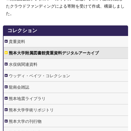
たクラウドファンディングによる寄附を受けて作成、構築しまし
た。
4.
コレクション
コ
レ
ク
貴重資料
シ
ョ
ン
熊本大学附属図書館貴重資料デジタルアーカイブ
水俣病関連資料
ウッディ・ベイツ・コレクション
龍南会雑誌
熊本地震ライブラリ
熊本大学学術リポジトリ
熊本大学の刊行物