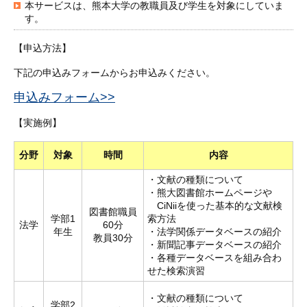
本サービスは、熊本大学の教職員及び学生を対象にしていま
す。
【申込方法】
下記の申込みフォームからお申込みください。
申込みフォーム>>
【実施例】
分野
対象
時間
内容
・文献の種類について
・熊大図書館ホームページや
CiNiiを使った基本的な文献検
図書館職員
学部1
索方法
法学
60分
年生
・法学関係データベースの紹介
教員30分
・新聞記事データベースの紹介
・各種データベースを組み合わ
せた検索演習
・文献の種類について
学部2