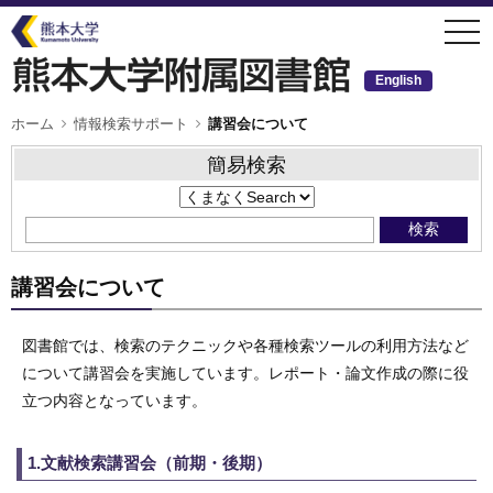
メ
togg
イ
navi
ン
コ
ン
English
テ
ン
ツ
パ
ホーム
情報検索サポート
講習会について
ン
に
く
移
ず
簡易検索
動
講習会について
図書館では、検索のテクニックや各種検索ツールの利用方法など
について講習会を実施しています。レポート・論文作成の際に役
立つ内容となっています。
1.文献検索講習会（前期・後期）