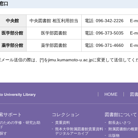
窓口
中央館
中央図書館 相互利用担当
電話: 096-342-2226
E-m
医学部分館
医学部図書館
電話: 096-373-5035
E-m
薬学部分館
薬学部図書館
電話: 096-371-4660
E-m
Eメール送信の際は、[*]をjimu.kumamoto-u.ac.jpに変更して送信して
HOME
図
索サポート
コレクション
図書館について
のための学修・研究お助
貴重資料
館長あいさつ
ド
熊本大学附属図書館貴重資料
附属図書館の概
探す
デジタルアーカイブ
出版物