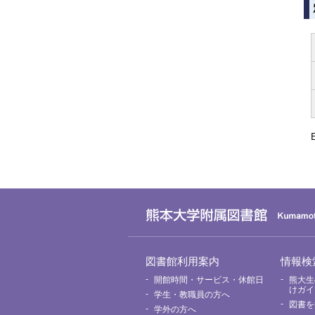
グ
図書館利用案内
情報検
ロ
ー
開館時間・サービス・休館日
熊大生
バ
けガイ
学生・教職員の方へ
ル
図書を
メ
学外の方へ