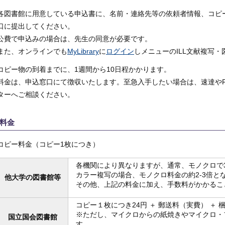
各図書館に用意している申込書に、名前・連絡先等の依頼者情報、コピ
口に提出してください。
公費で申込みの場合は、先生の同意が必要です。
また、オンラインでも
MyLibrary
に
ログイン
しメニューのILL文献複写
コピー物の到着までに、1週間から10日程かかります。
料金は、申込窓口にて徴収いたします。至急入手したい場合は、速達やF
ターへご相談ください。
料金
コピー料金（コピー1枚につき）
各機関により異なりますが、通常、モノクロで35
カラー複写の場合、モノクロ料金の約2-3倍と
他大学の図書館等
その他、上記の料金に加え、手数料がかかるこ
コピー１枚につき24円 ＋ 郵送料（実費） ＋ 梱
※ただし、マイクロからの紙焼きやマイクロ・
国立国会図書館
す。