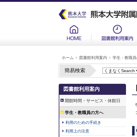
メ
イ
ン
コ
ン
グ
テ
ロ
ン
ー
ツ
バ
に
ル
移
メ
動
ニ
ュ
パ
ー
ホーム
図書館利用案内
学生・教職員
ン
新
く
ず
簡易検索
2.
図書館利用案内
図
書
館
開館時間・サービス・休館日
利
用
案
学生・教職員の方へ
内
利用のための手続き
利用上の注意