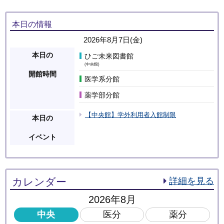
本日の情報
2026年8月7日(金)
本日の
ひご未来図書館
(中央館)
開館時間
医学系分館
薬学部分館
【中央館】学外利用者入館制限
本日の
イベント
カレンダー
詳細を見る
2026年8月
中央
医分
薬分