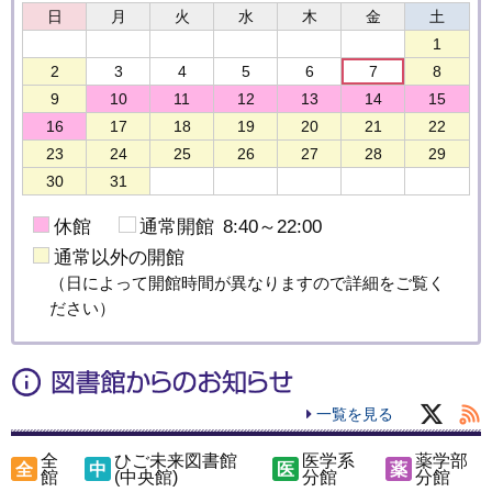
休館
通常開館
8:40～22:00
通常以外の開館
（日によって開館時間が異なりますので詳細をご覧く
ださい）
一覧を見る
全
ひご未来図書館
医学系
薬学部
全
中
医
薬
館
(中央館)
分館
分館