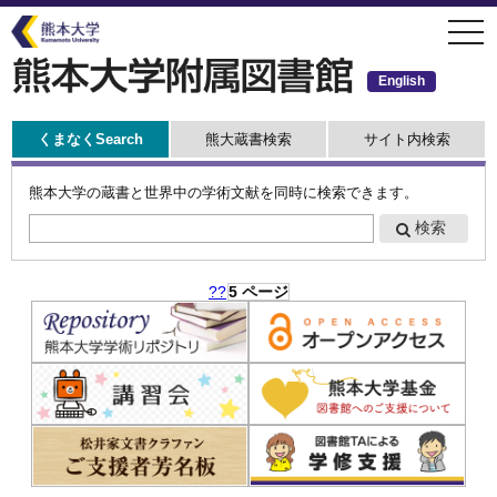
メ
togg
イ
navi
ン
コ
ン
English
テ
ン
ツ
に
くまなくSearch
熊大蔵書検索
サイト内検索
移
動
熊本大学の蔵書と世界中の学術文献を同時に検索できます。
ペ
5 ページ
ー
ジ
送
り