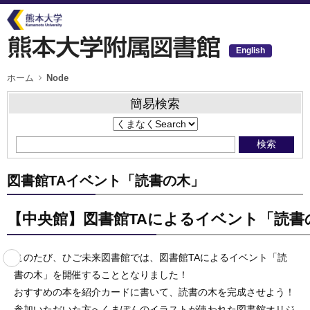
メ
イ
ン
コ
ン
English
テ
ン
ツ
パ
ホーム
Node
ン
に
く
移
ず
簡易検索
動
図書館TAイベント「読書の木」
【中央館】図書館TAによるイベント「読書
このたび、ひご未来図書館では、図書館TAによるイベント「読
書の木」を開催することとなりました！
おすすめの本を紹介カードに書いて、読書の木を完成させよう！
参加いただいた方へくまぽんのイラストが使われた図書館オリジ