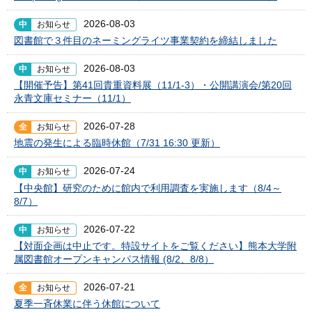
2026-08-03
中
お知らせ
図書館で３件目のネーミングライツ事業契約を締結しました
2026-08-03
中
お知らせ
【開催予告】第41回貴重資料展（11/1-3）・公開講演会/第20回
永青文庫セミナー（11/1）
2026-07-28
全
お知らせ
地震の発生による臨時休館（7/31 16:30 更新）
2026-07-24
中
お知らせ
【中央館】研究のために館内で利用調査を実施します（8/4～
8/7）
2026-07-22
中
お知らせ
【対面企画は中止です。特設サイトをご覧ください】熊本大学附
属図書館オープンキャンパス情報 (8/2、8/8）
2026-07-21
全
お知らせ
夏季一斉休業に伴う休館について