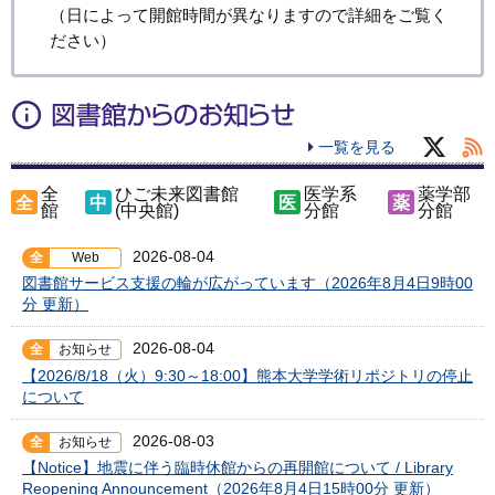
（日によって開館時間が異なりますので詳細をご覧く
ださい）
一覧を見る
全
ひご未来図書館
医学系
薬学部
全
中
医
薬
館
(中央館)
分館
分館
2026-08-04
全
Web
図書館サービス支援の輪が広がっています（2026年8月4日9時00
分 更新）
2026-08-04
全
お知らせ
【2026/8/18（火）9:30～18:00】熊本大学学術リポジトリの停止
について
2026-08-03
全
お知らせ
【Notice】地震に伴う臨時休館からの再開館について / Library
Reopening Announcement（2026年8月4日15時00分 更新）