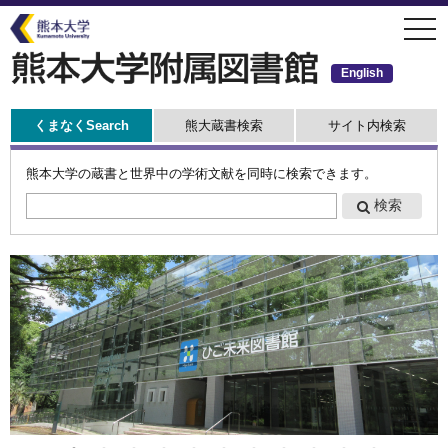
メ
togg
イ
navi
ン
コ
ン
English
テ
ン
ツ
に
くまなくSearch
熊大蔵書検索
サイト内検索
移
動
熊本大学の蔵書と世界中の学術文献を同時に検索できます。