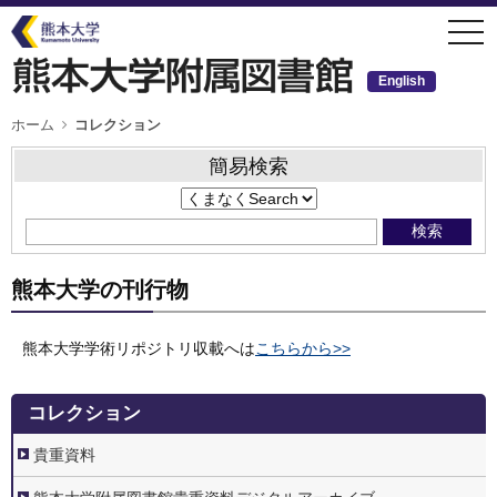
メ
togg
イ
navi
ン
コ
ン
English
テ
ン
ツ
パ
ホーム
コレクション
ン
に
く
移
ず
簡易検索
動
熊本大学の刊行物
熊本大学学術リポジトリ収載へは
こちらから>>
4.
コレクション
コ
レ
ク
貴重資料
シ
ョ
ン