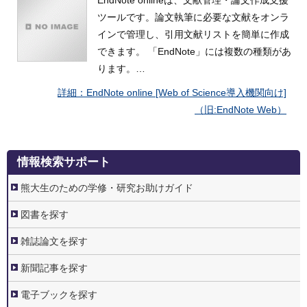
EndNote onlineは、文献管理・論文作成支援
ツールです。論文執筆に必要な文献をオンラ
インで管理し、引用文献リストを簡単に作成
できます。 「EndNote」には複数の種類があ
ります。…
EndNote online [Web of Science導入機関向け]
（旧:EndNote Web）
3.
情報検索サポート
情
報
検
熊大生のための学修・研究お助けガイド
索
サ
ポ
図書を探す
ー
ト
雑誌論文を探す
新聞記事を探す
電子ブックを探す