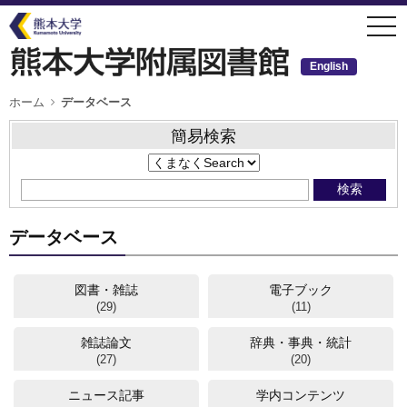
メ
togg
イ
navi
ン
コ
ン
English
テ
ン
ツ
パ
ホーム
データベース
ン
に
く
移
ず
簡易検索
動
データベース
図書・雑誌
電子ブック
(29)
(11)
雑誌論文
辞典・事典・統計
(27)
(20)
ニュース記事
学内コンテンツ