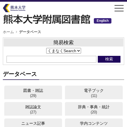
メ
togg
イ
navi
ン
コ
ン
English
テ
ン
ツ
パ
ホーム
データベース
ン
に
く
移
ず
簡易検索
動
データベース
図書・雑誌
電子ブック
(29)
(11)
雑誌論文
辞典・事典・統計
(27)
(20)
ニュース記事
学内コンテンツ