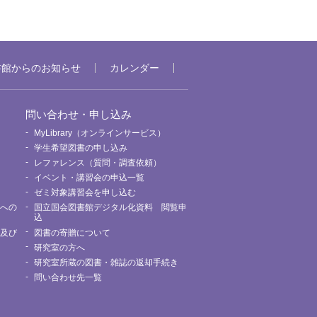
書館からのお知らせ
カレンダー
問い合わせ・申し込み
MyLibrary（オンラインサービス）
要
学生希望図書の申し込み
レファレンス（質問・調査依頼）
イベント・講習会の申込一覧
ゼミ対象講習会を申し込む
館への
国立国会図書館デジタル化資料 閲覧申
込
用及び
図書の寄贈について
研究室の方へ
研究室所蔵の図書・雑誌の返却手続き
問い合わせ先一覧