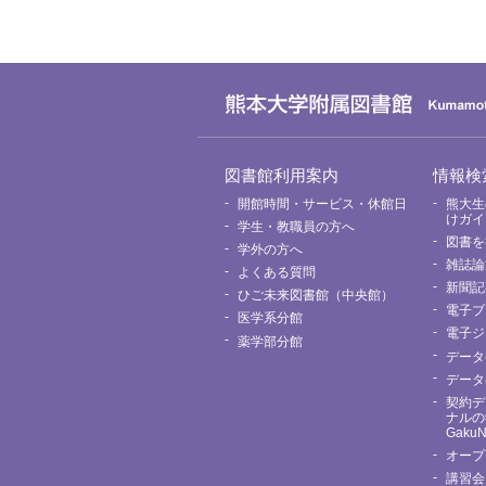
グ
図書館利用案内
情報検
ロ
ー
開館時間・サービス・休館日
熊大生
バ
けガイ
学生・教職員の方へ
ル
図書を
メ
学外の方へ
ニ
雑誌論
よくある質問
ュ
新聞記
ー
ひご未来図書館（中央館）
電子ブ
医学系分館
電子ジ
薬学部分館
データ
データ
契約デ
ナルの
Gaku
オープ
講習会