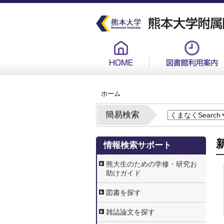
メ
イ
ン
コ
ン
グ
テ
ロ
ン
ー
ツ
バ
に
ル
移
メ
動
ニ
ュ
パ
ー
ホーム
ン
新
く
ず
簡易検索
3.
情報検索サポート
情
報
検
熊大生のための学修・研究お
索
助けガイド
サ
ポ
ー
図書を探す
ト
雑誌論文を探す