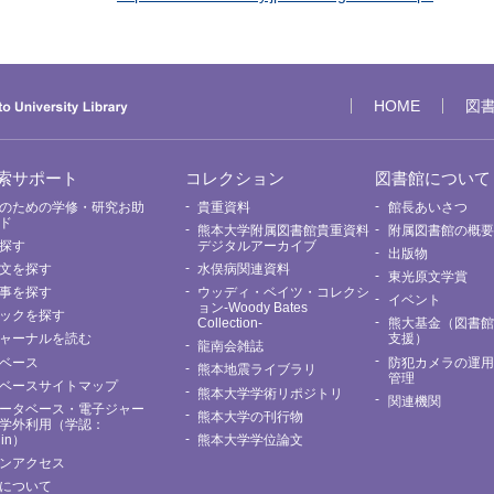
HOME
図
索サポート
コレクション
図書館について
のための学修・研究お助
貴重資料
館長あいさつ
ド
熊本大学附属図書館貴重資料
附属図書館の概
探す
デジタルアーカイブ
出版物
文を探す
水俣病関連資料
東光原文学賞
事を探す
ウッディ・ベイツ・コレクシ
イベント
ョン-Woody Bates
ックを探す
Collection-
熊大基金（図書
ャーナルを読む
支援）
龍南会雑誌
ベース
防犯カメラの運
熊本地震ライブラリ
管理
ベースサイトマップ
熊本大学学術リポジトリ
関連機関
ータベース・電子ジャー
熊本大学の刊行物
学外利用（学認：
Nin）
熊本大学学位論文
ンアクセス
について