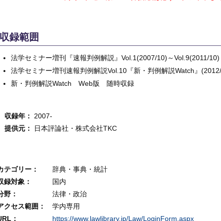
収録範囲
法学セミナー増刊『速報判例解説』Vol.1(2007/10)～Vol.9(2011/10)
法学セミナー増刊速報判例解説Vol.10『新・判例解説Watch』(2012/
新・判例解説Watch Web版 随時収録
収録年：
2007-
提供元：
日本評論社・株式会社TKC
カテゴリー
辞典・事典・統計
収録対象
国内
分野
法律・政治
アクセス範囲
学内専用
URL
https://www.lawlibrary.jp/Law/LoginForm.aspx