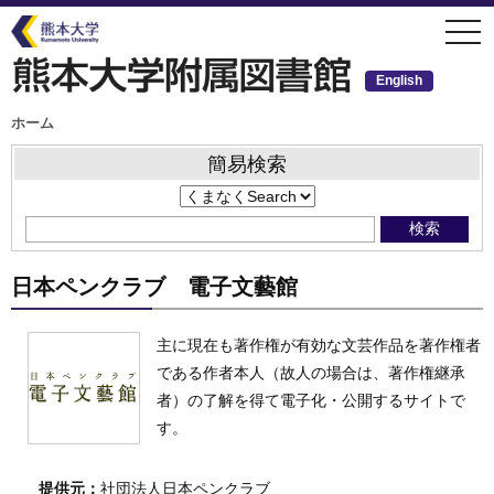
メ
togg
イ
navi
ン
コ
ン
English
テ
ン
ツ
パ
ホーム
ン
に
く
移
ず
簡易検索
動
日本ペンクラブ 電子文藝館
主に現在も著作権が有効な文芸作品を著作権者
である作者本人（故人の場合は、著作権継承
者）の了解を得て電子化・公開するサイトで
す。
提供元：
社団法人日本ペンクラブ