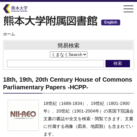
メ
togg
イ
navi
ン
コ
ン
English
テ
ン
ツ
パ
ホーム
ン
に
く
移
ず
簡易検索
動
18th, 19th, 20th Century House of Commons
Parliamentary Papers -HCPP-
18世紀（1688-1834）、19世紀（1801-1900
年）、20世紀（1901-2004年）の英国下院議会
文書の書誌や全文を検索・閲覧できます。文書
に付属する画像（図表、地図類）も含まれてい
ます。