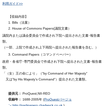
利用ガイド>>
【収録内容】
1. Bills（法案）
2. House of Commons Papers(議院文書）
議院内または議会委員会で作成され下院へ提出された文書･報告書
類。
（一部、上院で作成され上下両院へ提出された報告書を含む。）
3. Command Papers（コマンドペーパー）
政府・各省庁･専門委員会で作成され下院へ提出された文書･報告書
類。
「（女）王の命により」（"by Command of Her Majesty"
又は"by His Majesty's Command"）提出された文書類。
提供元：
ProQuest,NII-REO
収録年：
1688-2005年 (
ProQuestバージョ
ン:http://parlipapers.chadwyck.co.uk
)