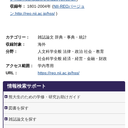
収録年：
1801-2004年 (
NII-REOバージョ
ン:http://reo.nii.ac.jp/hss/
)
カテゴリー
雑誌論文
辞典・事典・統計
収録対象
海外
分野
人文科学全般
法律・政治
社会・教育
社会科学全般
経済・経営・金融・財政
アクセス範囲
学内専用
URL
https://reo.nii.ac.jp/hss/
3.
情報検索サポート
情
報
検
熊大生のための学修・研究お助けガイド
索
サ
ポ
図書を探す
ー
ト
雑誌論文を探す