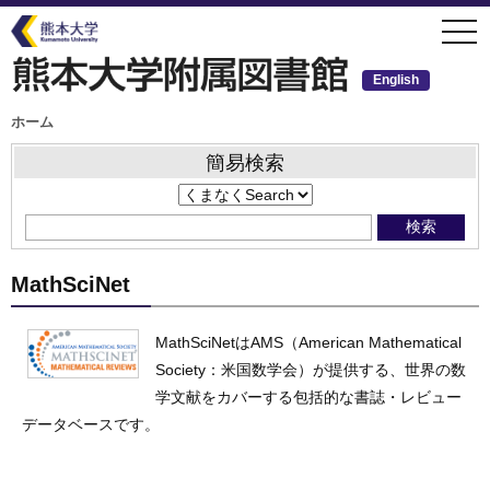
メ
togg
イ
navi
ン
コ
ン
English
テ
ン
ツ
パ
ホーム
ン
に
く
移
ず
簡易検索
動
MathSciNet
MathSciNetはAMS（American Mathematical
Society：米国数学会）が提供する、世界の数
学文献をカバーする包括的な書誌・レビュー
データベースです。