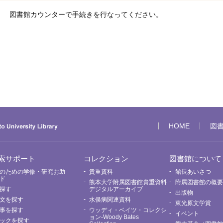
図書館カウンターで手続きを行なってください。
HOME
図
索サポート
コレクション
図書館について
のための学修・研究お助
貴重資料
館長あいさつ
ド
熊本大学附属図書館貴重資料
附属図書館の概
探す
デジタルアーカイブ
出版物
文を探す
水俣病関連資料
東光原文学賞
事を探す
ウッディ・ベイツ・コレクシ
イベント
ョン-Woody Bates
ックを探す