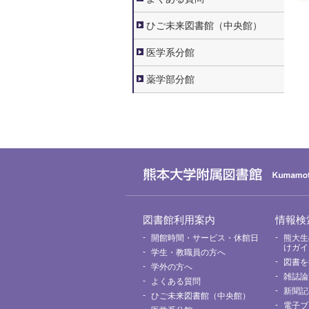
ひご未来図書館（中央館）
医学系分館
薬学部分館
グ
図書館利用案内
情報検
ロ
ー
開館時間・サービス・休館日
熊大生
バ
けガイ
学生・教職員の方へ
ル
図書を
メ
学外の方へ
ニ
雑誌論
よくある質問
ュ
新聞記
ー
ひご未来図書館（中央館）
電子ブ