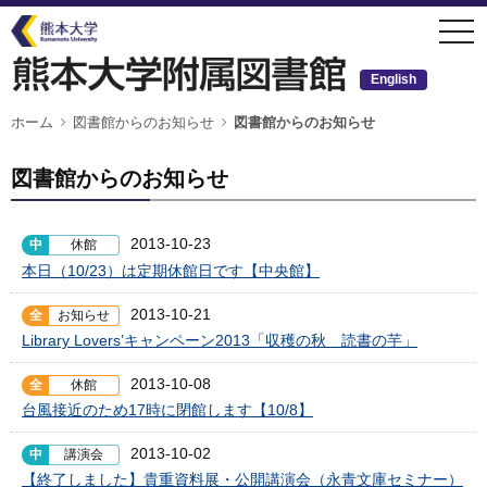
メ
togg
イ
navi
ン
コ
ン
English
テ
ン
ツ
パ
ホーム
図書館からのお知らせ
図書館からのお知らせ
ン
に
く
移
ず
動
図書館からのお知らせ
2013-10-23
中
休館
本日（10/23）は定期休館日です【中央館】
2013-10-21
全
お知らせ
Library Lovers’キャンペーン2013「収穫の秋 読書の芋」
2013-10-08
全
休館
台風接近のため17時に閉館します【10/8】
2013-10-02
中
講演会
【終了しました】貴重資料展・公開講演会（永青文庫セミナー）