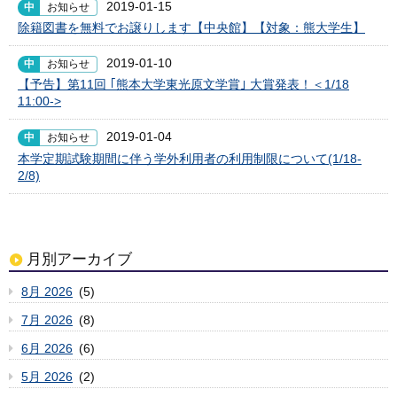
2019-01-15
中
お知らせ
除籍図書を無料でお譲りします【中央館】【対象：熊大学生】
2019-01-10
中
お知らせ
【予告】第11回 ｢熊本大学東光原文学賞｣ 大賞発表！＜1/18
11:00->
2019-01-04
中
お知らせ
本学定期試験期間に伴う学外利用者の利用制限について(1/18-
2/8)
月別アーカイブ
8月 2026
(5)
7月 2026
(8)
6月 2026
(6)
5月 2026
(2)