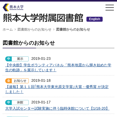
メ
togg
イ
navi
ン
コ
ン
English
テ
ン
ツ
パ
ホーム
図書館からのお知らせ
図書館からのお知らせ
ン
に
く
移
ず
動
図書館からのお知らせ
2019-01-23
中
展示
【中央館】学生ボランティアパネル「熊本地震から輝き始めた学
生の軌跡」を展示しています！
2019-01-18
全
お知らせ
【速報】第１１回｢熊本大学東光原文学賞｣大賞・優秀賞 が決定
しました！
2019-01-17
中
休館
大学入試センター試験実施に伴う臨時休館について【1/18-20】