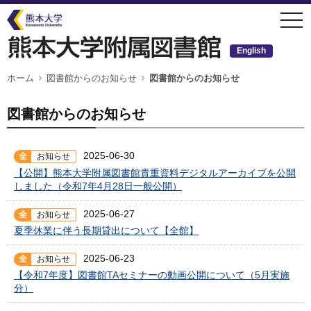
メ
togg
イ
navi
ン
コ
ン
English
テ
ン
ツ
パ
ホーム
図書館からのお知らせ
図書館からのお知らせ
ン
に
く
移
ず
動
図書館からのお知らせ
2025-06-30
全
お知らせ
【公開】熊本大学附属図書館貴重資料デジタルアーカイブを公開
しました（令和7年4月28日一般公開）
2025-06-27
全
お知らせ
夏季休業に伴う長期貸出について【全館】
2025-06-23
全
お知らせ
【令和7年度】図書館TAセミナーの動画公開について（5月実施
分）