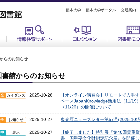
熊本大学
熊本大学ポータル
交通案内
からのお知らせ
図書館からのお知らせ
2025-10-28
【オンライン講習会】リモートで入手す
全
ガイダンス
ベースJapanKnowledge活用法（11/
（11/26）の開催について
2025-10-27
東光原ニューズレター第57号(2025.10
全
お知らせ
2025-10-27
【終了しました】特別展『第40回貴重
中
展示
書 国重要文化財指定記念展』を開催し