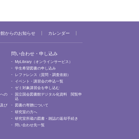
書館からのお知らせ
カレンダー
問い合わせ・申し込み
MyLibrary（オンラインサービス）
要
学生希望図書の申し込み
レファレンス（質問・調査依頼）
イベント・講習会の申込一覧
ゼミ対象講習会を申し込む
館への
国立国会図書館デジタル化資料 閲覧申
込
用及び
図書の寄贈について
研究室の方へ
研究室所蔵の図書・雑誌の返却手続き
問い合わせ先一覧