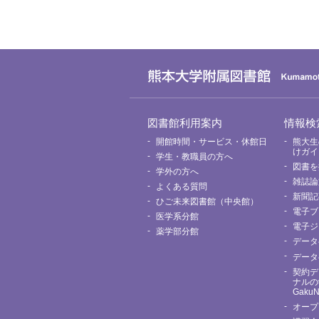
グ
図書館利用案内
情報検
ロ
ー
開館時間・サービス・休館日
熊大生
バ
けガイ
学生・教職員の方へ
ル
図書を
メ
学外の方へ
ニ
雑誌論
よくある質問
ュ
新聞記
ー
ひご未来図書館（中央館）
電子ブ
医学系分館
電子ジ
薬学部分館
データ
データ
契約デ
ナルの
Gaku
オープ