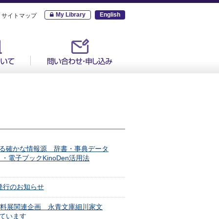
My Library
English
サイトマップ
る確かな情報源 辞書・事典データ
19）・電子ブックKinoDen活用法
)発行のお知らせ
資料展関連企画 永青文庫細川家文
ています