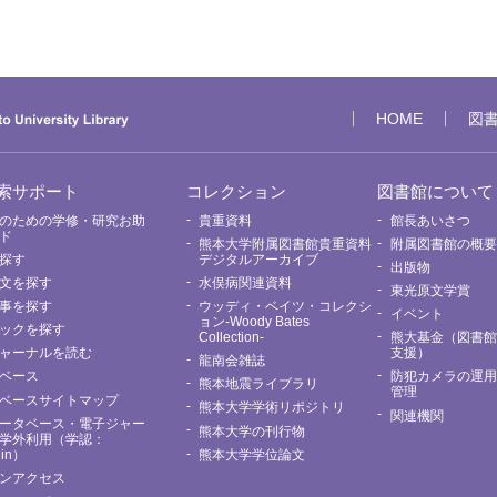
HOME
図
索サポート
コレクション
図書館について
のための学修・研究お助
貴重資料
館長あいさつ
ド
熊本大学附属図書館貴重資料
附属図書館の概
探す
デジタルアーカイブ
出版物
文を探す
水俣病関連資料
東光原文学賞
事を探す
ウッディ・ベイツ・コレクシ
イベント
ョン-Woody Bates
ックを探す
Collection-
熊大基金（図書
ャーナルを読む
支援）
龍南会雑誌
ベース
防犯カメラの運
熊本地震ライブラリ
管理
ベースサイトマップ
熊本大学学術リポジトリ
関連機関
ータベース・電子ジャー
熊本大学の刊行物
学外利用（学認：
Nin）
熊本大学学位論文
ンアクセス