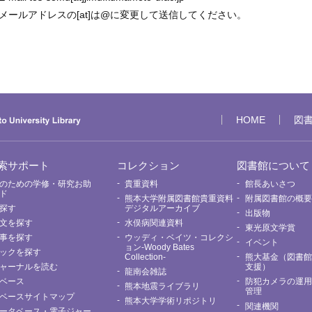
メールアドレスの[at]は@に変更して送信してください。
HOME
図
索サポート
コレクション
図書館について
のための学修・研究お助
貴重資料
館長あいさつ
ド
熊本大学附属図書館貴重資料
附属図書館の概
探す
デジタルアーカイブ
出版物
文を探す
水俣病関連資料
東光原文学賞
事を探す
ウッディ・ベイツ・コレクシ
イベント
ョン-Woody Bates
ックを探す
Collection-
熊大基金（図書
ャーナルを読む
支援）
龍南会雑誌
ベース
防犯カメラの運
熊本地震ライブラリ
管理
ベースサイトマップ
熊本大学学術リポジトリ
関連機関
ータベース・電子ジャー