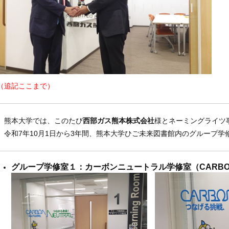
（追記ここまで）
熊本大学では、このたび
西部ガス熊本株式会社
様とネーミングライツ
令和7年10月1日から3年間、熊本大学ひご未来図書館内のグループ学
グループ学修室１
：カーボンニュートラル学修室（CARBON N