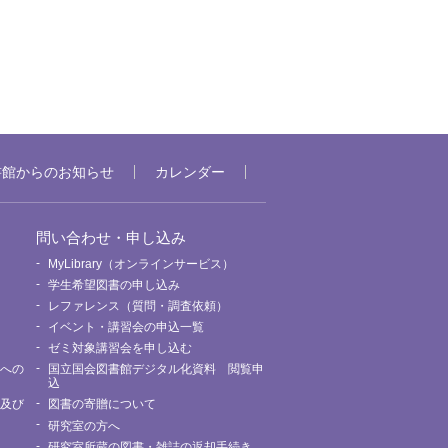
書館からのお知らせ
カレンダー
問い合わせ・申し込み
MyLibrary（オンラインサービス）
要
学生希望図書の申し込み
レファレンス（質問・調査依頼）
イベント・講習会の申込一覧
ゼミ対象講習会を申し込む
館への
国立国会図書館デジタル化資料 閲覧申
込
用及び
図書の寄贈について
研究室の方へ
研究室所蔵の図書・雑誌の返却手続き