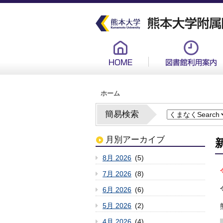
メ
イ
ン
コ
ン
グ
テ
ロ
ン
ー
ツ
バ
に
ル
移
メ
動
ニ
ュ
パ
ー
ホーム
ン
新
く
ず
簡易検索
月別アーカイブ
8月 2026
(5)
7月 2026
(8)
6月 2026
(6)
5月 2026
(2)
4月 2026
(4)