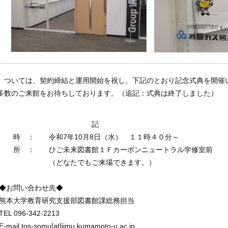
ついては、契約締結と運用開始を祝し、下記のとおり記念式典を開催
多数のご来館をお待ちしております。（追記：式典は終了しました）
記
 時 ： 令和7年10月8日（水） １１時４０分～
 所 ： ひご未来図書館１Ｆカーボンニュートラル学修室前
（どなたでもご来場できます。）
お問い合わせ先◆
本大学教育研究支援部図書館課総務担当
EL 096-342-2213
mail tos-somu[at]jimu.kumamoto-u.ac.jp