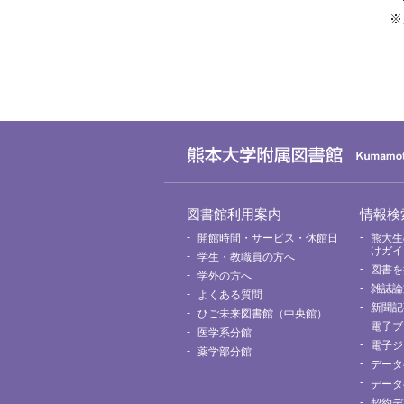
※
グ
図書館利用案内
情報検
ロ
ー
開館時間・サービス・休館日
熊大生
バ
けガイ
学生・教職員の方へ
ル
図書を
メ
学外の方へ
ニ
雑誌論
よくある質問
ュ
新聞記
ー
ひご未来図書館（中央館）
電子ブ
医学系分館
電子ジ
薬学部分館
データ
データ
契約デ