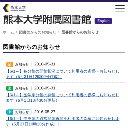
メ
togg
イ
navi
ン
コ
ン
English
テ
ン
ツ
パ
ホーム
図書館からのお知らせ
図書館からのお知らせ
ン
に
く
移
ず
動
図書館からのお知らせ
2016-05-31
全
お知らせ
【6/1～】各分館の開館状況について利用者の皆様へお知らせし
ます（5月31日12時00分作成）
2016-05-31
医
お知らせ
【6/1～】医学系分館の開館について利用者の皆様にお知らせし
ます（6月1日13時30分更新）
2016-05-27
中
お知らせ
【6/1～】中央館の通常開館再開を利用者の皆様にお知らせしま
す（5月27日10時20分作成））