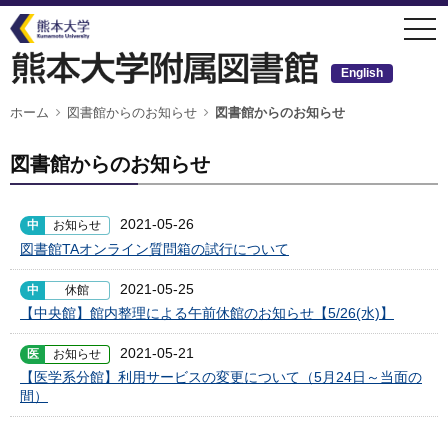
メ
togg
イ
navi
ン
コ
ン
English
テ
ン
ツ
パ
ホーム
図書館からのお知らせ
図書館からのお知らせ
ン
に
く
移
ず
動
図書館からのお知らせ
2021-05-26
中
お知らせ
図書館TAオンライン質問箱の試行について
2021-05-25
中
休館
【中央館】館内整理による午前休館のお知らせ【5/26(水)】
2021-05-21
医
お知らせ
【医学系分館】利用サービスの変更について（5月24日～当面の
間）