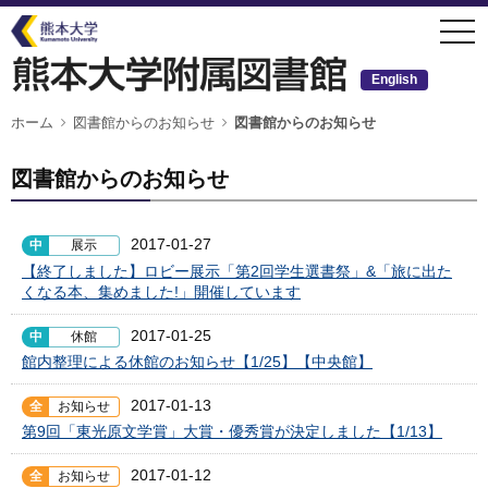
メ
togg
イ
navi
ン
コ
ン
English
テ
ン
ツ
パ
ホーム
図書館からのお知らせ
図書館からのお知らせ
ン
に
く
移
ず
動
図書館からのお知らせ
2017-01-27
中
展示
【終了しました】ロビー展示「第2回学生選書祭」&「旅に出た
くなる本、集めました!」開催しています
2017-01-25
中
休館
館内整理による休館のお知らせ【1/25】【中央館】
2017-01-13
全
お知らせ
第9回「東光原文学賞」大賞・優秀賞が決定しました【1/13】
2017-01-12
全
お知らせ