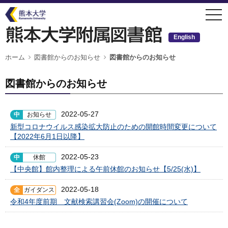
メ
togg
イ
navi
ン
コ
ン
English
テ
ン
ツ
パ
ホーム
図書館からのお知らせ
図書館からのお知らせ
ン
に
く
移
ず
動
図書館からのお知らせ
2022-05-27
中
お知らせ
新型コロナウイルス感染拡大防止のための開館時間変更について
【2022年6月1日以降】
2022-05-23
中
休館
【中央館】館内整理による午前休館のお知らせ【5/25(水)】
2022-05-18
全
ガイダンス
令和4年度前期 文献検索講習会(Zoom)の開催について