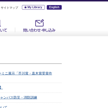
My Library
English
サイトマップ
ーミニ展示「芥川賞・直木賞受賞作
】
髪キャンパス防災・消防訓練
ついて