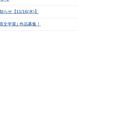
せ【11/16(水)】
原文学賞｣ 作品募集！