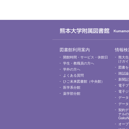
グ
図書館利用案内
情報検
ロ
ー
開館時間・サービス・休館日
熊大生
バ
けガイ
学生・教職員の方へ
ル
図書を
メ
学外の方へ
ニ
雑誌論
よくある質問
ュ
新聞記
ー
ひご未来図書館（中央館）
電子ブ
医学系分館
電子ジ
薬学部分館
データ
データ
契約デ
ナルの
Gaku
オープ