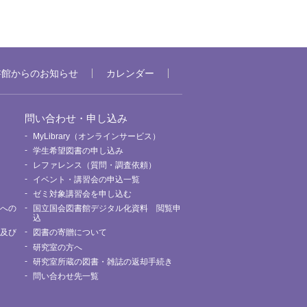
書館からのお知らせ
カレンダー
問い合わせ・申し込み
MyLibrary（オンラインサービス）
要
学生希望図書の申し込み
レファレンス（質問・調査依頼）
イベント・講習会の申込一覧
ゼミ対象講習会を申し込む
館への
国立国会図書館デジタル化資料 閲覧申
込
用及び
図書の寄贈について
研究室の方へ
研究室所蔵の図書・雑誌の返却手続き
問い合わせ先一覧