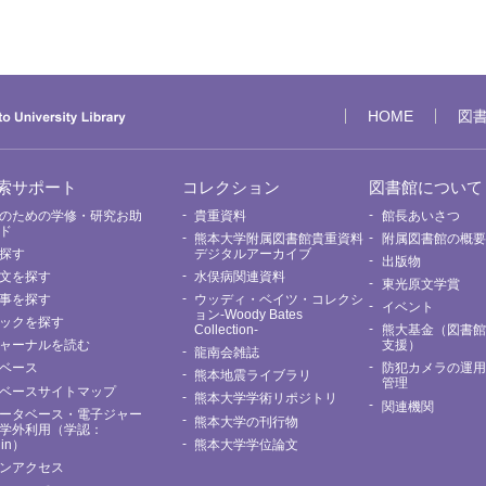
HOME
図
索サポート
コレクション
図書館について
のための学修・研究お助
貴重資料
館長あいさつ
ド
熊本大学附属図書館貴重資料
附属図書館の概
探す
デジタルアーカイブ
出版物
文を探す
水俣病関連資料
東光原文学賞
事を探す
ウッディ・ベイツ・コレクシ
イベント
ョン-Woody Bates
ックを探す
Collection-
熊大基金（図書
ャーナルを読む
支援）
龍南会雑誌
ベース
防犯カメラの運
熊本地震ライブラリ
管理
ベースサイトマップ
熊本大学学術リポジトリ
関連機関
ータベース・電子ジャー
熊本大学の刊行物
学外利用（学認：
Nin）
熊本大学学位論文
ンアクセス