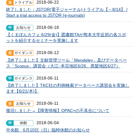
2018-06-22
全
トライアル
終了しました：JSTOR(電子ジャーナル)トライアル【～8/14】 /
Start a trial access to JSTOR (e-journals)
2018-06-18
中
お知らせ
【くまぽんカフェ:6/29(金)】図書館TAが熊本大学近郊の各スポ
ットを紹介するセミナーを実施します
2018-06-12
全
ガイダンス
【終了しました】文献管理ツール「Mendeley」及びデータベー
ス「Scopus」講習会（大江･本荘地区6/26、黒髪地区6/27）
2018-06-11
中
ガイダンス
【終了しました】TKC社の判例検索データベース講習会を実施し
ます【6/21(木)】
2018-06-11
全
お知らせ
復旧しました→【障害情報】OPAC+の不具合について
2018-06-04
中
休館
中央館 6月10日（日）臨時休館のお知らせ