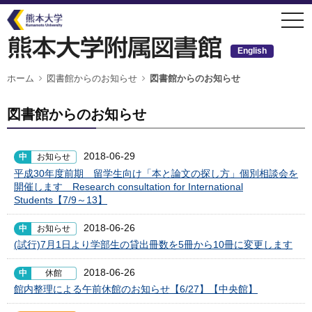
メ
togg
イ
navi
ン
コ
ン
English
テ
ン
ツ
パ
ホーム
図書館からのお知らせ
図書館からのお知らせ
ン
に
く
移
ず
動
図書館からのお知らせ
2018-06-29
中
お知らせ
平成30年度前期 留学生向け「本と論文の探し方」個別相談会を
開催します Research consultation for International
Students【7/9～13】
2018-06-26
中
お知らせ
(試行)7月1日より学部生の貸出冊数を5冊から10冊に変更します
2018-06-26
中
休館
館内整理による午前休館のお知らせ【6/27】【中央館】