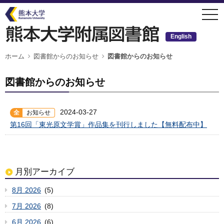
メ
togg
イ
navi
ン
コ
ン
English
テ
ン
ツ
パ
ホーム
図書館からのお知らせ
図書館からのお知らせ
ン
に
く
移
ず
動
図書館からのお知らせ
2024-03-27
全
お知らせ
第16回「東光原文学賞」作品集を刊行しました【無料配布中】
月別アーカイブ
8月 2026
(5)
7月 2026
(8)
6月 2026
(6)