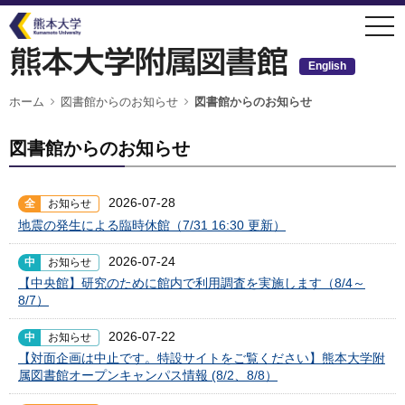
メ
togg
イ
navi
ン
コ
ン
English
テ
ン
ツ
パ
ホーム
図書館からのお知らせ
図書館からのお知らせ
ン
に
く
移
ず
動
図書館からのお知らせ
2026-07-28
全
お知らせ
地震の発生による臨時休館（7/31 16:30 更新）
2026-07-24
中
お知らせ
【中央館】研究のために館内で利用調査を実施します（8/4～
8/7）
2026-07-22
中
お知らせ
【対面企画は中止です。特設サイトをご覧ください】熊本大学附
属図書館オープンキャンパス情報 (8/2、8/8）