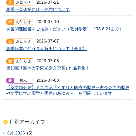
2026-07-21
全
お知らせ
夏季一斉休業に伴う休館について
2026-07-10
全
お知らせ
災害関連図書をご推薦ください（教員限定）［R8.8.21まで］
2026-07-07
全
お知らせ
夏季休業に伴う長期貸出について【全館】
2026-07-03
全
お知らせ
第19回 ｢熊本大学東光原文学賞｣ 作品募集！
2026-07-03
薬
展示
【薬学部分館】ミニ展示「くすりと医療の歴史～古今東西の歴史
や文学に学ぶ薬学と医療のあゆみ～」を開催しています
月別アーカイブ
8月 2026
(5)