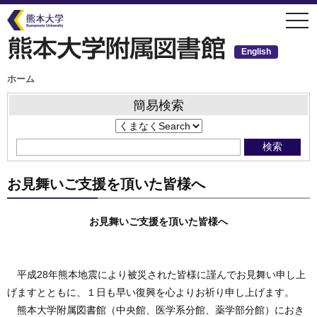
メ
togg
イ
navi
ン
コ
ン
English
テ
ン
ツ
パ
ホーム
ン
に
く
移
ず
簡易検索
動
お見舞いご支援を頂いた皆様へ
お見舞いご支援を頂いた皆様へ
平成28年熊本地震により被災された皆様に謹んでお見舞い申し上
げますとともに、１日も早い復興を心よりお祈り申し上げます。
熊本大学附属図書館（中央館、医学系分館、薬学部分館）におき