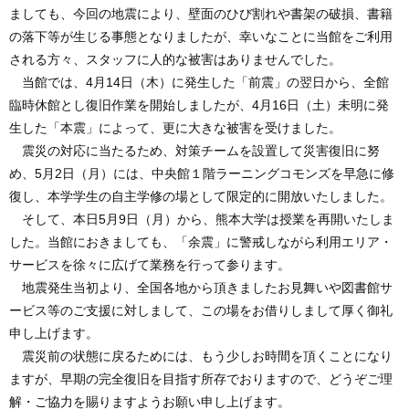
ましても、今回の地震により、壁面のひび割れや書架の破損、書籍
の落下等が生じる事態となりましたが、幸いなことに当館をご利用
される方々、スタッフに人的な被害はありませんでした。
当館では、4月14日（木）に発生した「前震」の翌日から、全館
臨時休館とし復旧作業を開始しましたが、4月16日（土）未明に発
生した「本震」によって、更に大きな被害を受けました。
震災の対応に当たるため、対策チームを設置して災害復旧に努
め、5月2日（月）には、中央館１階ラーニングコモンズを早急に修
復し、本学学生の自主学修の場として限定的に開放いたしました。
そして、本日5月9日（月）から、熊本大学は授業を再開いたしま
した。当館におきましても、「余震」に警戒しながら利用エリア・
サービスを徐々に広げて業務を行って参ります。
地震発生当初より、全国各地から頂きましたお見舞いや図書館サ
ービス等のご支援に対しまして、この場をお借りしまして厚く御礼
申し上げます。
震災前の状態に戻るためには、もう少しお時間を頂くことになり
ますが、早期の完全復旧を目指す所存でおりますので、どうぞご理
解・ご協力を賜りますようお願い申し上げます。