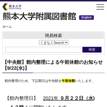
メ
togg
イ
navi
ン
コ
ン
English
テ
ン
ツ
パ
ホーム
ン
に
く
移
ず
簡易検索
動
【中央館】館内整理による午前休館のお知らせ
【9/22(水)】
館内整理のため、下記期日は中央館を
午前休館
いたします。
【館内整理日】
2021年
９月２２日（水)