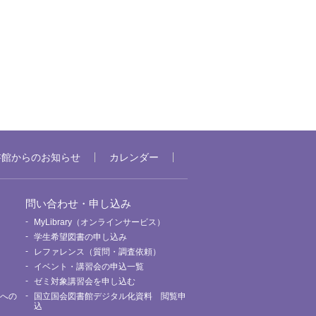
書館からのお知らせ
カレンダー
問い合わせ・申し込み
MyLibrary（オンラインサービス）
要
学生希望図書の申し込み
レファレンス（質問・調査依頼）
イベント・講習会の申込一覧
ゼミ対象講習会を申し込む
館への
国立国会図書館デジタル化資料 閲覧申
込