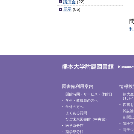
講演会
(22)
展示
(85)
利
グ
図書館利用案内
情報検
ロ
ー
開館時間・サービス・休館日
熊大生
バ
けガイ
学生・教職員の方へ
ル
図書を
メ
学外の方へ
ニ
雑誌論
よくある質問
ュ
新聞記
ー
ひご未来図書館（中央館）
電子ブ
医学系分館
電子ジ
薬学部分館