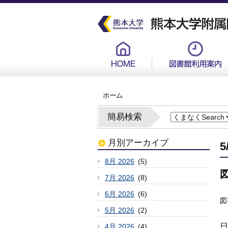
メ
イ
ン
コ
ン
グ
テ
ロ
ン
ー
ツ
バ
に
ル
移
メ
動
ニ
ュ
パ
ー
ホーム
ン
新
く
ず
簡易検索
月別アーカイブ
8月 2026
(5)
7月 2026
(8)
6月 2026
(6)
図
5月 2026
(2)
日
4月 2026
(4)