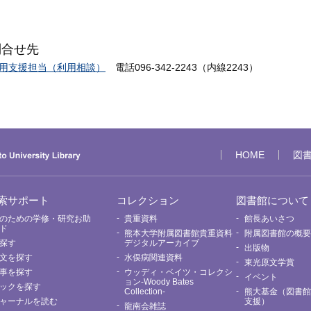
問合せ先
用支援担当（利用相談）
電話096-342-2243（内線2243）
HOME
図
索サポート
コレクション
図書館について
のための学修・研究お助
貴重資料
館長あいさつ
ド
熊本大学附属図書館貴重資料
附属図書館の概
探す
デジタルアーカイブ
出版物
文を探す
水俣病関連資料
東光原文学賞
事を探す
ウッディ・ベイツ・コレクシ
イベント
ョン-Woody Bates
ックを探す
Collection-
熊大基金（図書
ャーナルを読む
支援）
龍南会雑誌