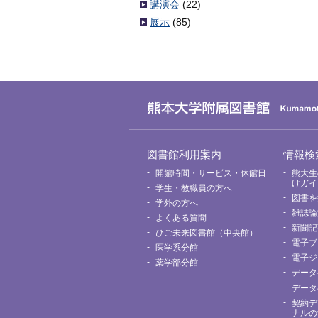
講演会
(22)
展示
(85)
グ
図書館利用案内
情報検
ロ
ー
開館時間・サービス・休館日
熊大生
バ
けガイ
学生・教職員の方へ
ル
図書を
メ
学外の方へ
ニ
雑誌論
よくある質問
ュ
新聞記
ー
ひご未来図書館（中央館）
電子ブ
医学系分館
電子ジ
薬学部分館
データ
データ
契約デ
ナルの