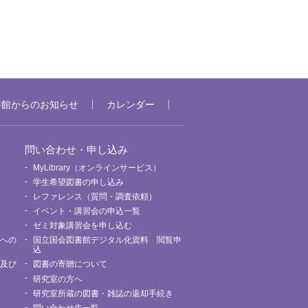
書館からのお知らせ
カレンダー
問い合わせ・申し込み
MyLibrary（オンラインサービス）
要
学生希望図書の申し込み
レファレンス（質問・調査依頼）
イベント・講習会の申込一覧
ゼミ対象講習会を申し込む
館への
国立国会図書館デジタル化資料 閲覧申
込
用及び
図書の寄贈について
研究室の方へ
研究室所蔵の図書・雑誌の返却手続き
問い合わせ先一覧