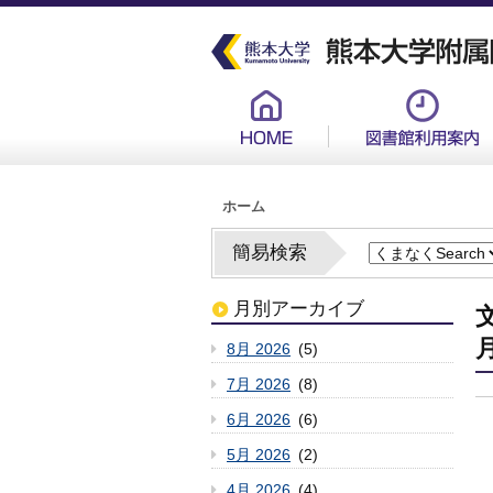
メ
イ
ン
コ
ン
グ
テ
ロ
ン
ー
ツ
バ
に
ル
移
メ
動
ニ
ュ
パ
ー
ホーム
ン
新
く
ず
簡易検索
月別アーカイブ
月
8月 2026
(5)
7月 2026
(8)
6月 2026
(6)
5月 2026
(2)
4月 2026
(4)