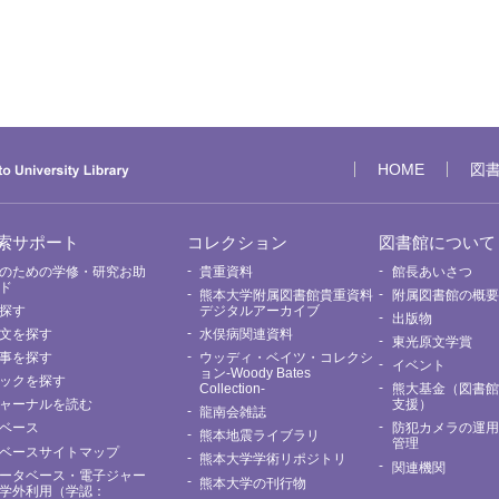
HOME
図
索サポート
コレクション
図書館について
のための学修・研究お助
貴重資料
館長あいさつ
ド
熊本大学附属図書館貴重資料
附属図書館の概
探す
デジタルアーカイブ
出版物
文を探す
水俣病関連資料
東光原文学賞
事を探す
ウッディ・ベイツ・コレクシ
イベント
ョン-Woody Bates
ックを探す
Collection-
熊大基金（図書
ャーナルを読む
支援）
龍南会雑誌
ベース
防犯カメラの運
熊本地震ライブラリ
管理
ベースサイトマップ
熊本大学学術リポジトリ
関連機関
ータベース・電子ジャー
熊本大学の刊行物
学外利用（学認：