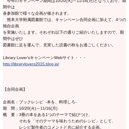
今年のキャンペーン期間は10/20(火)～11/16(月)となっており、期
間中は
各参加館で様々な企画が催されます。
熊本大学附属図書館では、キャンペーン合同企画に加えて、4つの
独自企画
を実施いたします。それぞれ以下の通りご紹介いたしますので、期
間中はぜひ
図書館に足を運んで、充実した読書の秋をお過ごしください。
Library Lover'sキャンペーンWebサイト・・・
http://librarylovers2015.blog.jp/
【合同企画】
企画名：ブックレシピ -本を、料理しろ-
期 間：10/20(火)～11/16(月)
概 要：3冊の本をある1つのテーマで結びつけ、
それを「そのテーマを味わうためのレシピ」として、
レシピ製作者のコメントと共に紹介する企画。