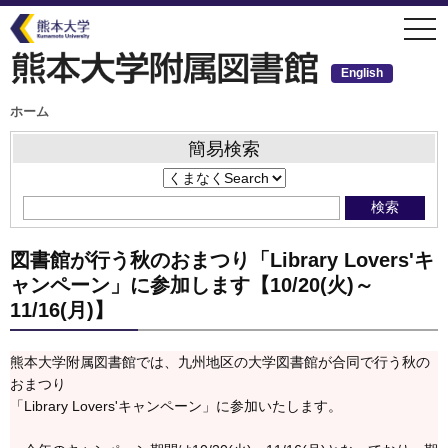
メ
togg
イ
navi
ン
コ
ン
English
テ
ン
ツ
パ
ホーム
ン
に
く
移
ず
簡易検索
動
図書館が行う秋のおまつり「Library Lovers'キ
ャンペーン」に参加します【10/20(火)～
11/16(月)】
熊本大学附属図書館では、九州地区の大学図書館が合同で行う秋の
おまつり
「Library Lovers'キャンペーン」に参加いたします。