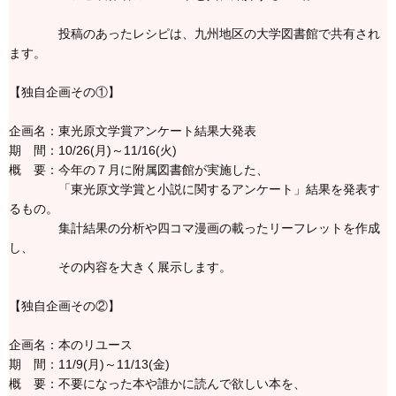
投稿のあったレシピは、九州地区の大学図書館で共有され
ます。
【独自企画その①】
企画名：東光原文学賞アンケート結果大発表
期 間：10/26(月)～11/16(火)
概 要：今年の７月に附属図書館が実施した、
「東光原文学賞と小説に関するアンケート」結果を発表す
るもの。
集計結果の分析や四コマ漫画の載ったリーフレットを作成
し、
その内容を大きく展示します。
【独自企画その②】
企画名：本のリユース
期 間：11/9(月)～11/13(金)
概 要：不要になった本や誰かに読んで欲しい本を、