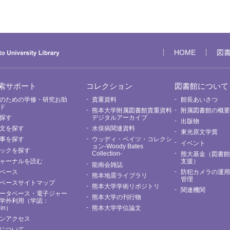
HOME
図
索サポート
コレクション
図書館について
のための学修・研究お助
貴重資料
館長あいさつ
ド
熊本大学附属図書館貴重資料
附属図書館の概
探す
デジタルアーカイブ
出版物
文を探す
水俣病関連資料
東光原文学賞
事を探す
ウッディ・ベイツ・コレクシ
イベント
ョン-Woody Bates
ックを探す
Collection-
熊大基金（図書
ャーナルを読む
支援）
龍南会雑誌
ベース
防犯カメラの運
熊本地震ライブラリ
管理
ベースサイトマップ
熊本大学学術リポジトリ
関連機関
ータベース・電子ジャー
熊本大学の刊行物
学外利用（学認：
Nin）
熊本大学学位論文
ンアクセス
について