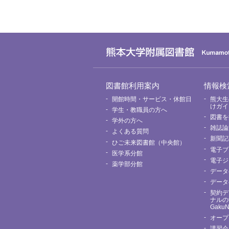
グ
図書館利用案内
情報検
ロ
ー
開館時間・サービス・休館日
熊大生
バ
けガイ
学生・教職員の方へ
ル
図書を
メ
学外の方へ
ニ
雑誌論
よくある質問
ュ
新聞記
ー
ひご未来図書館（中央館）
電子ブ
医学系分館
電子ジ
薬学部分館
データ
データ
契約デ
ナルの
Gaku
オープ
講習会