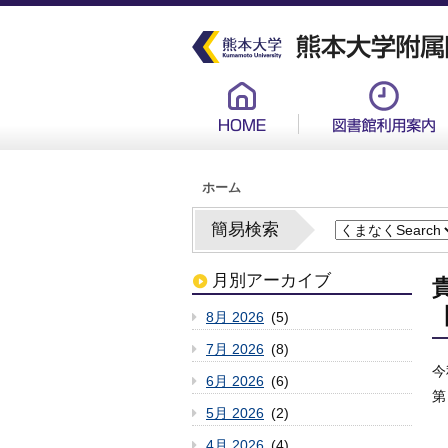
メ
イ
ン
コ
ン
グ
テ
ロ
ン
ー
ツ
バ
に
ル
移
メ
動
ニ
ュ
パ
ー
ホーム
ン
新
く
ず
簡易検索
月別アーカイブ
8月 2026
(5)
7月 2026
(8)
今
6月 2026
(6)
第
5月 2026
(2)
4月 2026
(4)