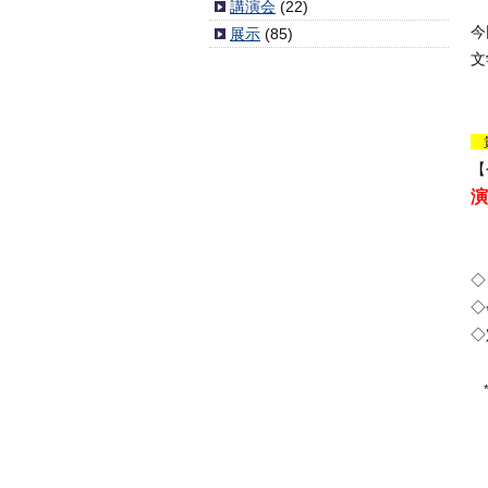
講演会
(22)
今
展示
(85)
文
貴
【
演
◇
◇
◇
*