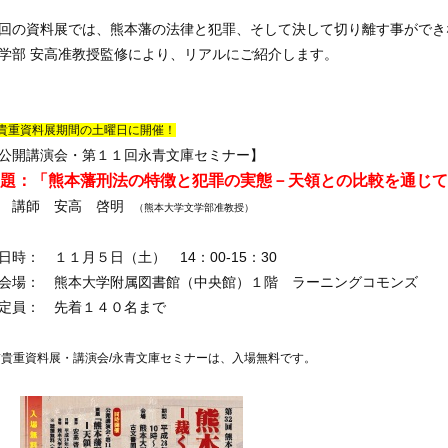
回の資料展では、熊本藩の法律と犯罪、そして決して切り離す事ができ
学部 安高准教授監修により、リアルにご紹介します。
重資料展期間の土曜日に開催！
公開講演会・第１１回永青文庫セミナー】
題：「熊本藩刑法の特徴と犯罪の実態－天領との比較を通じて
講師 安高 啓明
（熊本大学文学部准教授）
日時： １１月５日（土） 14：00-15：30
会場： 熊本大学附属図書館（中央館）１階 ラーニングコモンズ
定員： 先着１４０名まで
貴重資料展・講演会/永青文庫セミナーは、入場無料です。