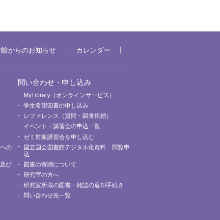
書館からのお知らせ
カレンダー
問い合わせ・申し込み
MyLibrary（オンラインサービス）
要
学生希望図書の申し込み
レファレンス（質問・調査依頼）
イベント・講習会の申込一覧
ゼミ対象講習会を申し込む
館への
国立国会図書館デジタル化資料 閲覧申
込
用及び
図書の寄贈について
研究室の方へ
研究室所蔵の図書・雑誌の返却手続き
問い合わせ先一覧