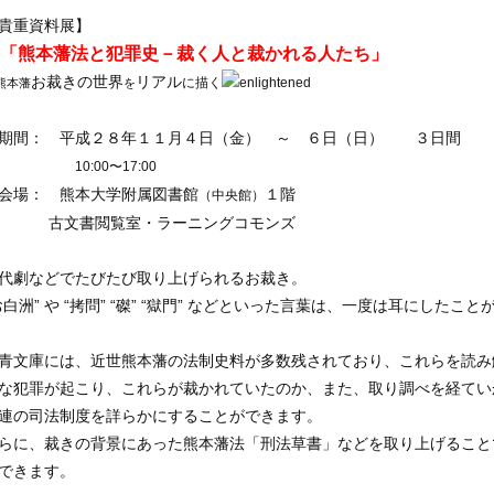
貴重資料展】
「熊本藩法と犯罪史－裁く人と裁かれる人たち」
お裁きの世界
リアル
に描く
本藩
を
期間： 平成２８年１１月４日（金） ～ ６日（日） ３日間
0:00〜17:00
会場： 熊本大学附属図書館
１階
（中央館）
古文書閲覧室・ラーニングコモンズ
代劇などでたびたび取り上げられるお裁き。
お白洲” や “拷問” “磔” “獄門” などといった言葉は、一度は耳にしたこ
青文庫には、近世熊本藩の法制史料が多数残されており、これらを読み
な犯罪が起こり、これらが裁かれていたのか、また、取り調べを経てい
連の司法制度を詳らかにすることができます。
らに、裁きの背景にあった熊本藩法「刑法草書」などを取り上げること
できます。