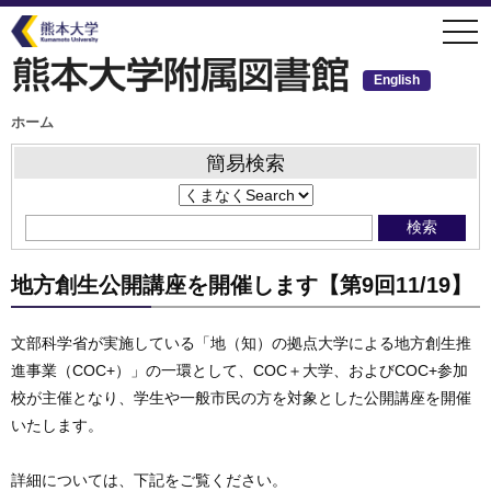
メ
togg
イ
navi
ン
コ
ン
English
テ
ン
ツ
パ
ホーム
ン
に
く
移
ず
簡易検索
動
地方創生公開講座を開催します【第9回11/19】
文部科学省が実施している「地（知）の拠点大学による地方創生推
進事業（COC+）」の一環として、COC＋大学、およびCOC+参加
校が主催となり、学生や一般市民の方を対象とした公開講座を開催
いたします。
詳細については、下記をご覧ください。