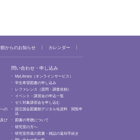
書館からのお知らせ
カレンダー
問い合わせ・申し込み
MyLibrary（オンラインサービス）
要
学生希望図書の申し込み
レファレンス（質問・調査依頼）
イベント・講習会の申込一覧
ゼミ対象講習会を申し込む
館への
国立国会図書館デジタル化資料 閲覧申
込
用及び
図書の寄贈について
研究室の方へ
研究室所蔵の図書・雑誌の返却手続き
問い合わせ先一覧