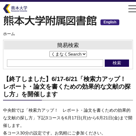
メ
t
イ
n
ン
コ
ン
English
テ
ン
ツ
パ
ホーム
ン
に
く
移
ず
簡易検索
動
【終了しました】6/17-6/21「検索力アップ！
レポート・論文を書くための効果的な文献の探
し方」を開催します
中央館では「検索力アップ！ レポート・論文を書くための効果的
な文献の探し方」下記3コースを6月17日(月)から6月21日(金)まで開
催します。
各コース30分の設定です。お気軽にご参加ください。