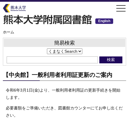
メ
togg
イ
navi
ン
コ
ン
English
テ
ン
ツ
パ
ホーム
ン
に
く
移
ず
簡易検索
動
【中央館】一般利用者利用証更新のご案内
令和6年3月1日(金)より、一般利用者利用証の更新手続きを開始
します。
必要書類をご準備いただき、図書館カウンターにてお申し出くだ
さい。