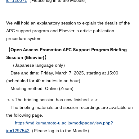
id=120071
（Please log in to the Moodle）
We will hold an explanatory session to explain the details of the
APC support program and Elsevier 's article publication
procedure system.
【Open Access Promotion APC Support Program Briefing
Session (Elsevier)】
（Japanese language only）
Date and time: Friday, March 7, 2025, starting at 15:00
(scheduled for 40 minutes to an hour)
Meeting method: Online (Zoom)
＜＜
The briefing session has now finished.
＞＞
The briefing materials and session recordings are available on
the following page.
https://md.kumamoto-u.ac.jp/mod/page/view.php?
id=1297542
（Please log in to the Moodle）