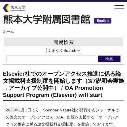
メ
togg
イ
navi
ン
コ
ン
English
テ
ン
ツ
パ
ホーム
ン
に
く
移
ず
簡易検索
動
Elsevier社でのオープンアクセス推進に係る論
文掲載料支援制度を開始します（3/7説明会実施
→アーカイブ公開中） / OA Promotion
Support Program (Elsevier) will start
2025年1月1日より、Springer Nature社が発行するジャーナルで
の論文のオープンアクセス（OA）出版を支援する「オープンア
クセス推進に係る論文掲載料支援制度」を実施しております。