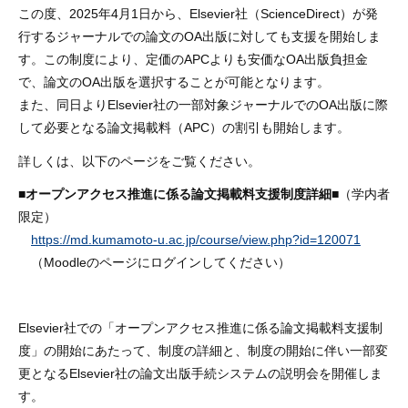
この度、2025年4月1日から、Elsevier社（ScienceDirect）が発
行するジャーナルでの論文のOA出版に対しても支援を開始しま
す。この制度により、定価のAPCよりも安価なOA出版負担金
で、論文のOA出版を選択することが可能となります。
また、同日よりElsevier社の一部対象ジャーナルでのOA出版に際
して必要となる論文掲載料（APC）の割引も開始します。
詳しくは、以下のページをご覧ください。
■オープンアクセス推進に係る論文掲載料支援制度詳細■
（学内者
限定）
https://md.kumamoto-u.ac.jp/course/view.php?id=120071
（Moodleのページにログインしてください）
Elsevier社での「オープンアクセス推進に係る論文掲載料支援制
度」の開始にあたって、制度の詳細と、制度の開始に伴い一部変
更となるElsevier社の論文出版手続システムの説明会を開催しま
す。