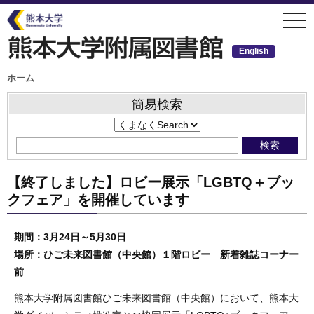
メ
togg
イ
navi
ン
コ
ン
English
テ
ン
ツ
パ
ホーム
ン
に
く
移
ず
簡易検索
動
【終了しました】ロビー展示「LGBTQ＋ブッ
クフェア」を開催しています
期間：3月24日～5月30日
場所：ひご未来図書館（中央館）１階ロビー 新着雑誌コーナー
前
熊本大学附属図書館ひご未来図書館（中央館）において、熊本大