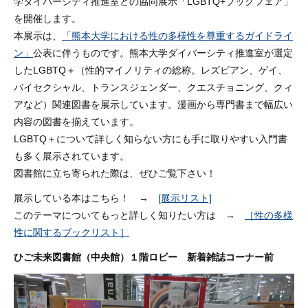
学ダイバーシティ推進室との協同展示「LGBTQ+ブックフェア」
を開催します。
本展示は、
「熊本大学における性の多様性を尊重するガイドライ
ン」
公表に伴うものです。熊本大学ダイバーシティ推進室が選定
したLGBTQ＋（性的マイノリティの総称。レズビアン、ゲイ、
バイセクシャル、トランスジェンダー、クエスチョニング、クィ
アなど）関連図書を展示しています。漫画から専門書まで幅広い
内容の図書を揃えています。
LGBTQ＋について詳しく知らない方にも手に取りやすい入門書
も多く展示されています。
図書館に立ち寄られた際は、ぜひご覧下さい！
展示している本はこちら！ →
[展示リスト]
このテーマについてもっと詳しく知りたい方は →
［性の多様
性に関するブックリスト］
ひご未来図書館（中央館）１階ロビー 新着雑誌コーナー前