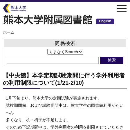
メ
togg
イ
navi
ン
コ
ン
English
テ
ン
ツ
パ
ホーム
ン
に
く
移
ず
簡易検索
動
【中央館】本学定期試験期間に伴う学外利用者
の利用制限について(1/21-2/10)
1月下旬より、熊本大学の定期試験が実施されます。
試験期間前、および試験期間中は、熊大学生の図書館利用がたい
へん
多くなり、机・椅子が不足します。
そのため下記期間中は、学外利用者の利用を制限させていただき