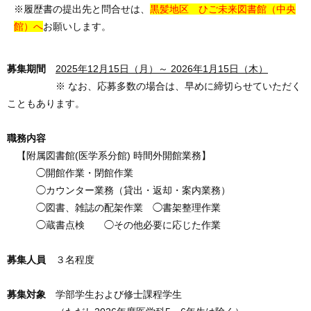
※履歴書の提出先と問合せは、
黒髪地区 ひご未来図書館（中央
館）へ
お願いします。
募集期間
2025年12月15日（月）～ 2026年1月15日（木）
※ なお、応募多数の場合は、早めに締切らせていただく
こともあります。
職務内容
【附属図書館(医学系分館) 時間外開館業務】
◯開館作業・閉館作業
◯カウンター業務（貸出・返却・案内業務）
◯図書、雑誌の配架作業 ◯書架整理作業
◯蔵書点検 ◯その他必要に応じた作業
募集人員
３名程度
募集対象
学部学生および修士課程学生