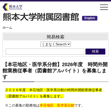
メ
togg
イ
navi
ン
コ
ン
English
テ
ン
ツ
パ
ホーム
ン
に
く
移
ず
簡易検索
動
【本荘地区・医学系分館】2026年度 時間外開
館業務従事者（図書館アルバイト）を募集しま
す
２０２６年度 本荘地区・医学系分館の時間外開館業務従事者
（図書館アルバイト）を募集します。
※この募集の勤務地は
本荘地区 医学系分館
です。