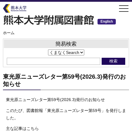
メ
togg
イ
navi
ン
コ
ン
English
テ
ン
ツ
パ
ホーム
ン
に
く
移
ず
簡易検索
動
東光原ニューズレター第59号(2026.3)発行のお
知らせ
東光原ニューズレター第59号(2026.3)発行のお知らせ
このたび、図書館報「東光原ニューズレター第59号」を発行しま
した。
主な記事はこちら