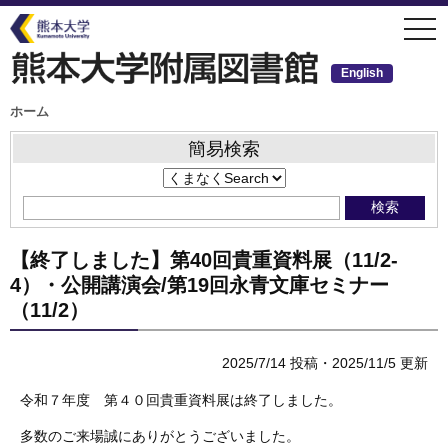
メ
togg
イ
navi
ン
コ
ン
English
テ
ン
ツ
パ
ホーム
ン
に
く
移
ず
簡易検索
動
【終了しました】第40回貴重資料展（11/2-
4）・公開講演会/第19回永青文庫セミナー
（11/2）
2025/7/14 投稿・2025/11/5 更新
令和７年度 第４０回貴重資料展は終了しました。
多数のご来場誠にありがとうございました。