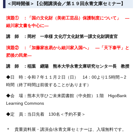
＜同時開催＞【公開講演会／第１９回永青文庫セミナー】
演題① ：「国の文化財（美術工芸品）保護制度について」 ―
細川家文書を中心に―
講 師 ：岡村 一幸様 文化庁文化財第一課文化財調査官
演題② ：「加藤家改易から細川家入国へ」 ―「天下泰平」と
肥後の民衆―
講 師 ：稲葉 継陽 熊本大学永青文庫研究センター長 教授
◆日 時：令和７年１１月２日（日） 14：00より1.5時間～2
時間（終了時間は前後することがあります）
◆会 場：熊本大学ひご未来図書館（中央館）１階 HigoBank
Learning Commons
◆定 員：当日先着 130名＜予約不要＞
＊ 貴重資料展・講演会/永青文庫セミナーは、入場無料です。